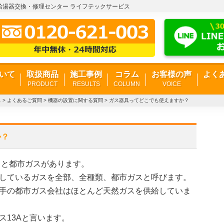
川給湯器交換・修理センター ライフテックサービス
いて
取扱商品
施工事例
コラム
お客様の声
よく
PRODUCT
RESULTS
COLUMN
VOICE
ス
>
よくあるご質問
>
機器の設置に関する質問
>
ガス器具ってどこでも使えますか？
か？
）と都市ガスがあります。
しているガスを全部、全種類、都市ガスと呼びます。
手の都市ガス会社はほとんど天然ガスを供給していま
ス13Aと言います。