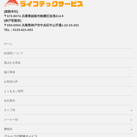
[姫路本社]
〒672-8074 兵庫県姫路市飾磨区加茂414-9
[神戸営業所]
〒650-0004 兵庫県神戸市中央区中山手通1-22-23-203
TEL：0120-621-003
ホーム
給湯器について
選ばれる理由
施工事例
お客様の声
よくあるご質問
会社案内
タイプ別
メーカー別
機種別
グループの関連サービス