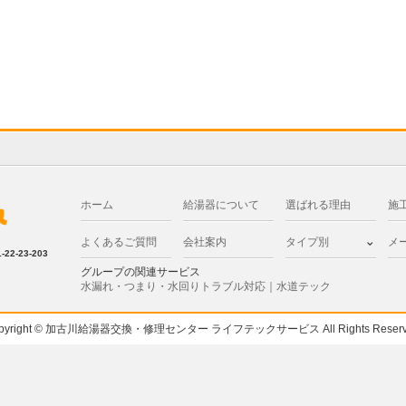
ホーム
給湯器について
選ばれる理由
施
よくあるご質問
会社案内
タイプ別
メ
2-23-203
グループの関連サービス
水漏れ・つまり・水回りトラブル対応｜水道テック
pyright © 加古川給湯器交換・修理センター ライフテックサービス All Rights Reserv