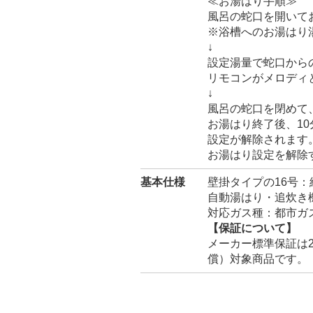
≪お湯はり手順≫
風呂の蛇口を開いて
※浴槽へのお湯はり
↓
設定湯量で蛇口から
リモコンがメロディ
↓
風呂の蛇口を閉めて
お湯はり終了後、1
設定が解除されます
お湯はり設定を解除
基本仕様
壁掛タイプの16号：
自動湯はり・追炊き
対応ガス種：都市ガス
【保証について】
メーカー標準保証は
償）対象商品です。