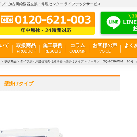
けタイプ - 加古川給湯器交換・修理センター ライフテックサービス
いて
取扱商品
施工事例
コラム
お客様の声
よく
PRODUCT
RESULTS
COLUMN
VOICE
ス
>
取扱商品
>
タイプ別 - 戸建住宅向け給湯器 - 壁掛けタイプ
>
ノーリツ GQ-1639WS-1 16
6号 壁掛けタイプ