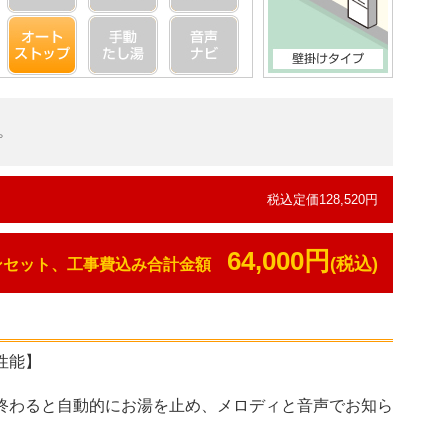
プ
税込定価128,520円
64,000円
(税込)
ンセット、工事費込み合計金額
性能】
終わると自動的にお湯を止め、メロディと音声でお知ら