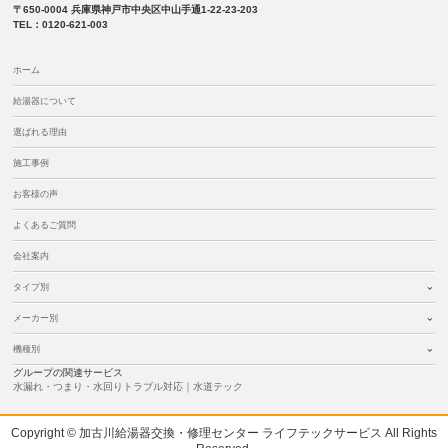
〒650-0004 兵庫県神戸市中央区中山手通1-22-23-203
TEL：0120-621-003
ホーム
給湯器について
選ばれる理由
施工事例
お客様の声
よくあるご質問
会社案内
タイプ別
メーカー別
機種別
グループの関連サービス
水漏れ・つまり・水回りトラブル対応｜水道テック
Copyright © 加古川給湯器交換・修理センター ライフテックサービス All Rights