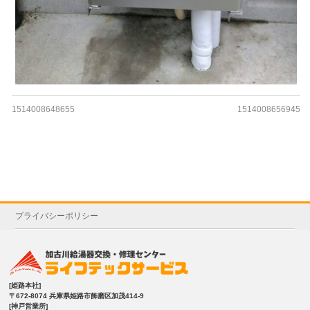
1514008648655
1514008656945
プライバシーポリシー
[姫路本社]
〒672-8074 兵庫県姫路市飾磨区加茂414-9
[神戸営業所]