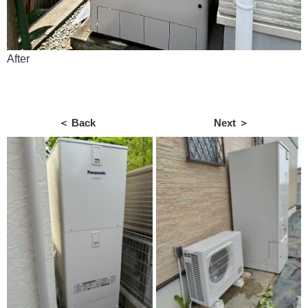
After
＜ Back
Next ＞