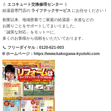
💧
エコキュート交換修理センター
💧
給湯器専門店の
ライフテックサービス
にお任せください！
創業以来、地域密着でご家庭の給湯器・水道などの
お困りごとをサポートしてまいりました。
「誠実な対応」をモットーに、
多くのお客様から信頼をいただいております。
📞
フリーダイヤル：0120-621-003
🌐
ホームページ：
https://www.kakogawa-kyutoki.com