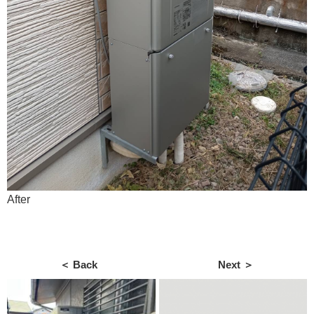
After
＜ Back
Next ＞