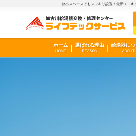
狭小スペースでもスッキリ設置！最新エコキュ
ホーム
選ばれる理由
給湯器につ
HOME
REASON
ABOUT