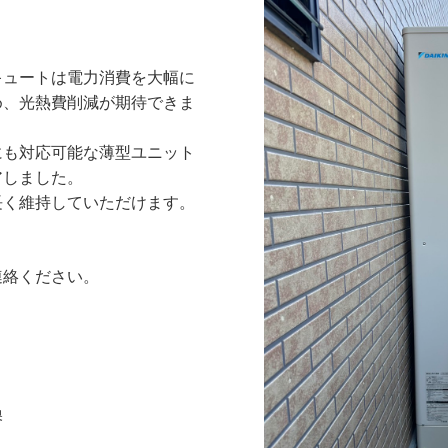
。
キュートは電力消費を大幅に
め、光熱費削減が期待できま
にも対応可能な薄型ユニット
アしました。
長く維持していただけます。
連絡ください。
！
換