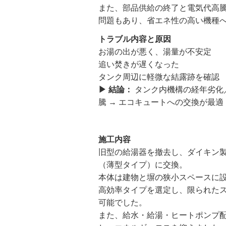
また、部品供給の終了と電気代高
問題もあり、省エネ性の高い機種
トラブル内容と原因
お湯の出が悪く、湯量が不安定
追い焚きが遅くなった
タンク周辺に軽微な結露跡を確認
▶ 結論：
タンク内機構の経年劣化
騰 → エコキュートへの交換が最適
施工内容
旧型の給湯器を撤去し、ダイキン
（薄型タイプ）に交換。
本体は建物と塀の狭小スペースに
高効率タイプを選定し、限られた
可能でした。
また、給水・給湯・ヒートポンプ