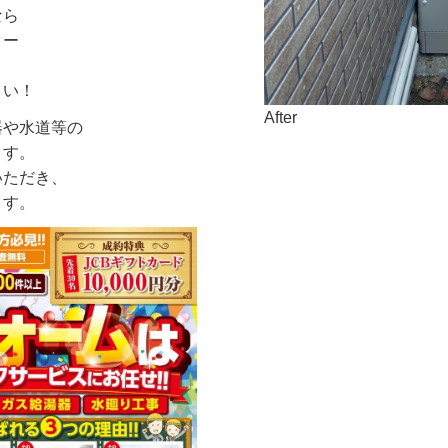
なら
ター
さい！
After
器や水道等の
ます。
いただき、
ます。