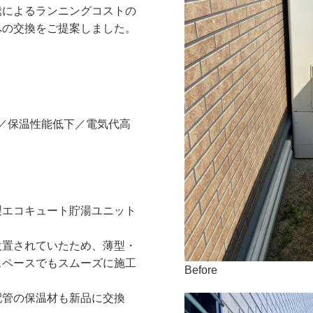
騰によるランニングコストの
への交換をご提案しました。
／保温性能低下／電気代高
製エコキュート貯湯ユニット
設置されていたため、薄型・
スペースでもスムーズに施工
Before
配管の保温材も新品に交換