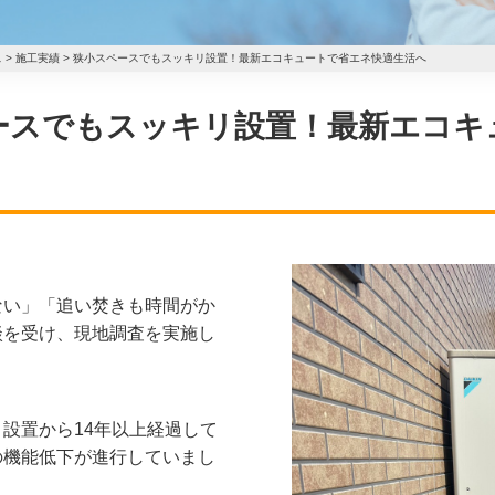
ス
>
施工実績
>
狭小スペースでもスッキリ設置！最新エコキュートで省エネ快適生活へ
小スペースでもスッキリ設置！最新エコ
ない」「追い焚きも時間がか
談を受け、現地調査を実施し
設置から14年以上経過して
の機能低下が進行していまし